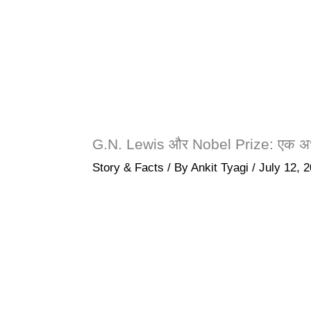
G.N. Lewis और Nobel Prize: एक अधू
Story & Facts
/ By
Ankit Tyagi
/
July 12, 