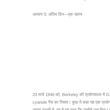
अध्याय 5: अंतिम दिन—एक रहस्य
23 मार्च 1946 को, Berkeley की प्रयोगशाला मे
cyanide गैस का रिसाव। कुछ ने कहा यह एक प्रयोगश
ज़्यादा चुभती है, वह है यह तथ्य कि उन्होंने उस द