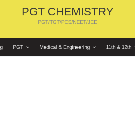
PGT CHEMISTRY
PGT/TGT/PCS/NEET/JEE
og
PGT
Medical & Engineering
11th & 12th