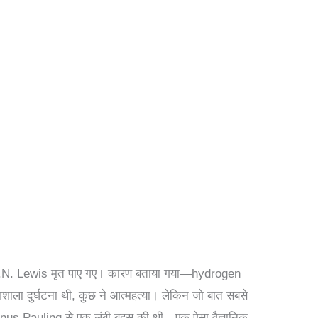
ं G.N. Lewis मृत पाए गए। कारण बताया गया—hydrogen
ाला दुर्घटना थी, कुछ ने आत्महत्या। लेकिन जो बात सबसे
िन Linus Pauling से एक लंबी बहस की थी—एक ऐसा वैज्ञानिक